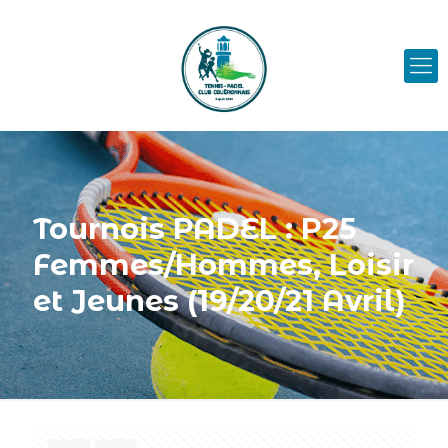
Tournois PADEL : P25
Femmes/Hommes, Loisir
et Jeunes (19/20/21 Avril)