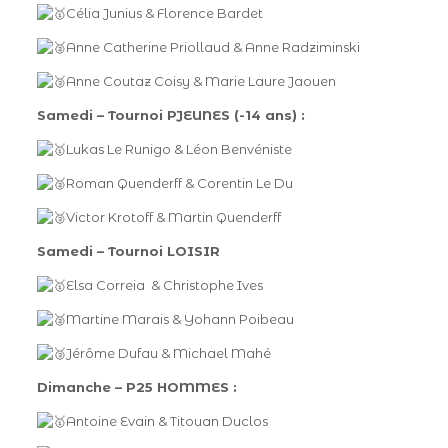
Célia Junius & Florence Bardet
Anne Catherine Priollaud & Anne Radziminski
Anne Coutaz Coisy & Marie Laure Jaouen
Samedi – Tournoi PJEUNES (-14 ans) :
Lukas Le Runigo & Léon Benvéniste
Roman Quenderff & Corentin Le Du
Victor Krotoff & Martin Quenderff
Samedi – Tournoi LOISIR
Elsa Correia & Christophe Ives
Martine Marais & Yohann Poibeau
Jérôme Dufau & Michael Mahé
Dimanche – P25 HOMMES :
Antoine Evain & Titouan Duclos