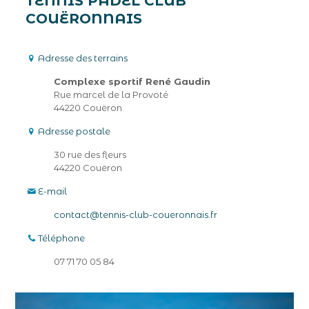
TENNIS PADEL CLUB
COUËRONNAIS
Adresse des terrains
Complexe sportif René Gaudin
Rue marcel de la Provoté
44220 Couëron
Adresse postale
30 rue des fleurs
44220 Couëron
E-mail
contact@tennis-club-coueronnais.fr
Téléphone
07 71 70 05 84