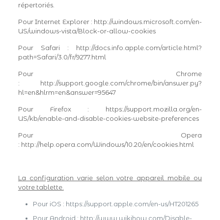
répertoriés.
Pour Internet Explorer : http://windows.microsoft.com/en-
US/windows-vista/Block-or-allow-cookies
Pour Safari : http://docs.info.apple.com/article.html?
path=Safari/3.0/fr/9277.html
Pour Chrome
: http://support.google.com/chrome/bin/answer.py?
hl=en&hlrm=en&answer=95647
Pour Firefox : https://support.mozilla.org/en-
US/kb/enable-and-disable-cookies-website-preferences
Pour Opera
: http://help.opera.com/Windows/10.20/en/cookies.html
La configuration varie selon votre appareil mobile ou
votre tablette.
Pour iOS : https://support.apple.com/en-us/HT201265
Pour Android : http://www.wikihow.com/Disable-