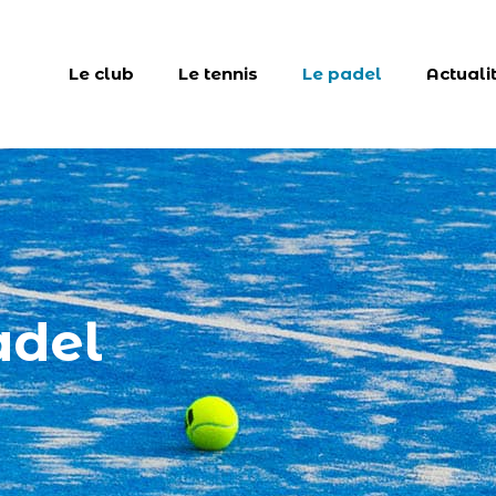
Le club
Le tennis
Le padel
Actuali
adel