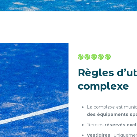
Règles d’ut
complexe
Le complexe est munici
des équipements spo
Terrains
réservés exc
Vestiaires
: uniquemen