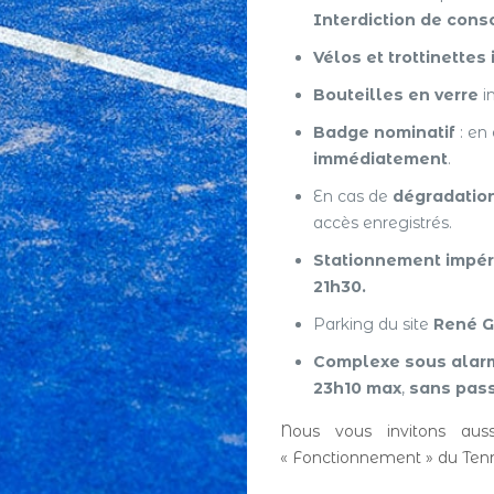
Interdiction de con
Vélos et trottinettes 
Bouteilles en verre
i
Badge nominatif
: en 
immédiatement
.
En cas de
dégradatio
accès enregistrés.
Stationnement impér
21h30.
Parking du site
René G
Complexe sous alarm
23h10 max
,
sans pass
Nous vous invitons auss
« Fonctionnement » du Ten