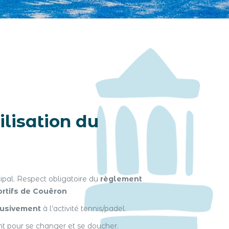
ilisation du
pal. Respect obligatoire du
règlement
rtifs de Couëron
lusivement
à l’activité tennis/padel.
t pour se changer et se doucher.