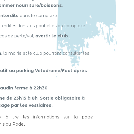
sommer nourriture/boissons
.
interdits
dans le complexe
nterdites dans les poubelles du complexe.
cas de perte/vol,
avertir le club
n
, la mairie et le club pourront consulter les
atif au parking Vélodrome/Foot après
audin ferme à 22h30
e de 23h15 à 8h
.
Sortie obligatoire à
age par les vestiaires.
i à lire les informations sur la page
nis ou Padel