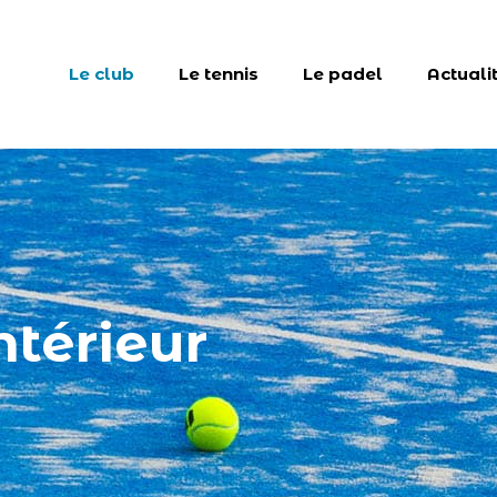
Le club
Le tennis
Le padel
Actuali
térieur