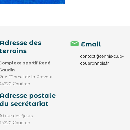
Adresse des
Email
terrains
contact@tennis-club-
Complexe sportif René
coueronnais.fr
Gaudin
Rue Marcel de la Provote
44220 Couëron
Adresse postale
du secrétariat
30 rue des fleurs
44220 Couëron