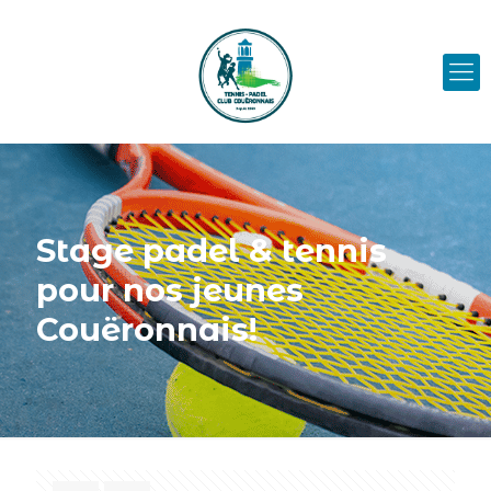
Stage padel & tennis
pour nos jeunes
Couëronnais!