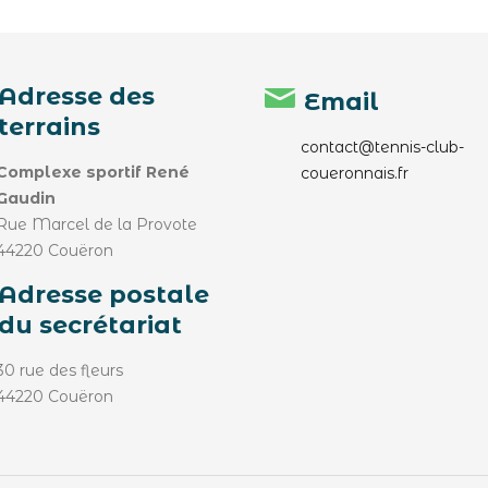
Adresse des
Email
terrains
contact@tennis-club-
Complexe sportif René
coueronnais.fr
Gaudin
Rue Marcel de la Provote
44220 Couëron
Adresse postale
du secrétariat
30 rue des fleurs
44220 Couëron