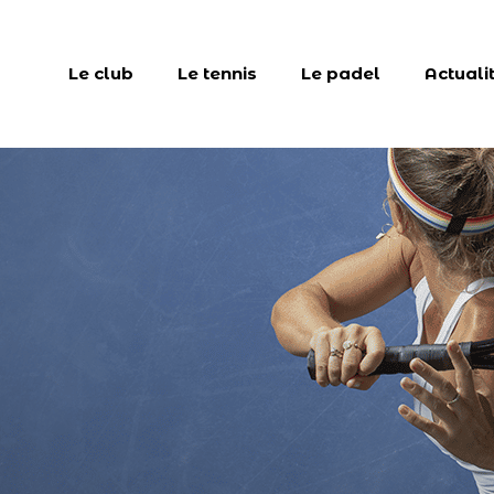
Le club
Le tennis
Le padel
Actuali