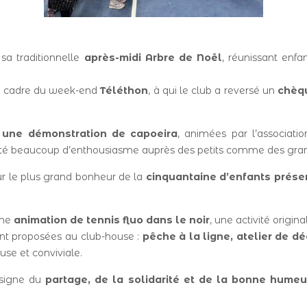
 sa traditionnelle
après-midi Arbre de Noël
, réunissant enf
le cadre du week-end
Téléthon
, à qui le club a reversé un
chèq
et une démonstration de capoeira
, animées par l’associati
ité beaucoup d’enthousiasme auprès des petits comme des gra
our le plus grand bonheur de la
cinquantaine d’enfants prése
une
animation de tennis fluo dans le noir
, une activité origin
ent proposées au club-house :
pêche à la ligne, atelier de d
se et conviviale.
 signe du
partage, de la solidarité et de la bonne humeu