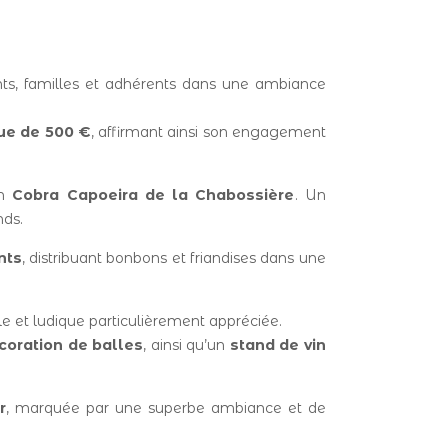
ants, familles et adhérents dans une ambiance
ue de 500 €
, affirmant ainsi son engagement
on
Cobra Capoeira de la Chabossière
. Un
nds.
nts
, distribuant bonbons et friandises dans une
ale et ludique particulièrement appréciée.
écoration de balles
, ainsi qu’un
stand de vin
r
, marquée par une superbe ambiance et de