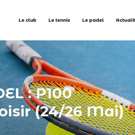
Le club
Le tennis
Le padel
Actuali
EL : P100
isir (24/26 Mai)