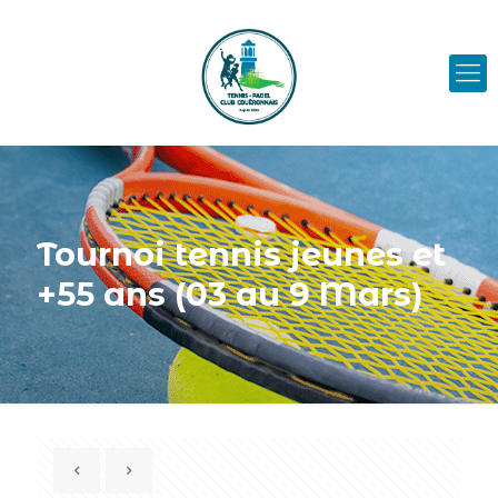
Tournoi tennis jeunes et
+55 ans (03 au 9 Mars)