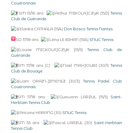
Couëronnais
SM 15/16 ans :
Arthur MIKOLAJCZYK (15/2)
Tennis
Club de Guérande
Elanka CATHALA (15/4)
Don Bosco Tennis Nantes
SD 17/18 ans :
Léna LE BIHAN (15/4)
SNUC Tennis
Louise MICKOLAJCZYK (15/5)
Tennis Club de
Guérande
SM 17/18 ans (C) :
Naël MAHJOUBI (30/1)
Tennis
Club de Bouaye
Liam ORAIN-JIMENEZ (30/3)
Tennis Padel Club
Couëronnais
SM 17/18 ans :
Guewenn LARZUL (15/5)
Saint-
Herblain Tennis Club
Antoine HARANG (30)
SNUC Tennis
SM 55 ans :
Pascal LARZUL (30)
Saint-Herblain
Tennis Club