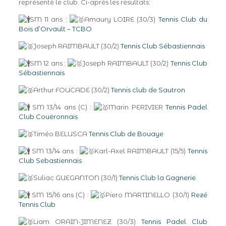
représenté le club. Ci-après les résultats:
SM 11 ans :
Amaury LOIRE (30/3)
Tennis Club du
Bois d’Orvault – TCBO
Joseph RAIMBAULT (30/2)
Tennis Club Sébastiennais
SM 12 ans :
Joseph RAIMBAULT (30/2)
Tennis Club
Sébastiennais
Arthur FOUCADE (30/2)
Tennis club de Sautron
SM 13/14 ans (C) :
Marin PERIVIER
Tennis Padel
Club Couëronnais
Timéo BELUSCA
Tennis Club de Bouaye
SM 13/14 ans :
Karl-Axel RAIMBAULT (15/5)
Tennis
Club Sebastiennais
Suliac GUEGANTON (30/1)
Tennis Club la Gagnerie
SM 15/16 ans (C) :
Piero MARTINELLO (30/1)
Rezé
Tennis Club
Liam ORAIN-JIMENEZ (30/3)
Tennis Padel Club