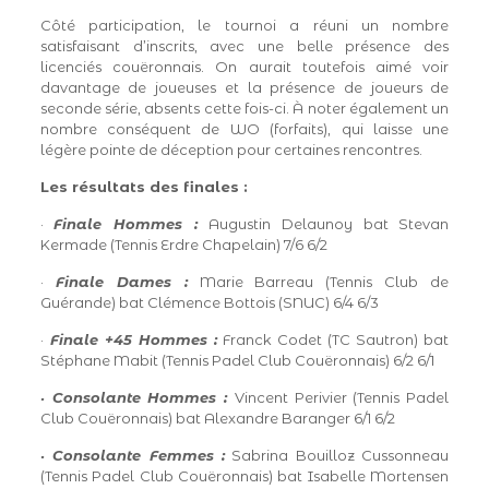
Côté participation, le tournoi a réuni un nombre
satisfaisant d’inscrits, avec une belle présence des
licenciés couëronnais. On aurait toutefois aimé voir
davantage de joueuses et la présence de joueurs de
seconde série, absents cette fois-ci. À noter également un
nombre conséquent de WO (forfaits), qui laisse une
légère pointe de déception pour certaines rencontres.
Les résultats des finales :
·
Finale Hommes :
Augustin Delaunoy bat Stevan
Kermade (Tennis Erdre Chapelain) 7/6 6/2
·
Finale Dames :
Marie Barreau (Tennis Club de
Guérande) bat Clémence Bottois (SNUC) 6/4 6/3
·
Finale +45 Hommes :
Franck Codet (TC Sautron) bat
Stéphane Mabit (Tennis Padel Club Couëronnais) 6/2 6/1
· Consolante Hommes :
Vincent Perivier (Tennis Padel
Club Couëronnais) bat Alexandre Baranger 6/1 6/2
· Consolante Femmes :
Sabrina Bouilloz Cussonneau
(Tennis Padel Club Couëronnais) bat Isabelle Mortensen