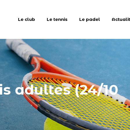
Le club
Le tennis
Le padel
Actuali
is adultes (24/10