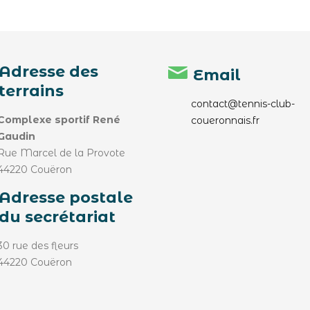
Adresse des
Email
terrains
contact@tennis-club-
Complexe sportif René
coueronnais.fr
Gaudin
Rue Marcel de la Provote
44220 Couëron
Adresse postale
du secrétariat
30 rue des fleurs
44220 Couëron