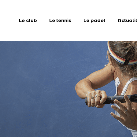
Le club
Le tennis
Le padel
Actuali