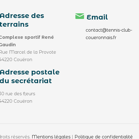
Adresse des
Email
terrains
contact@tennis-club-
Complexe sportif René
coueronnais.fr
Gaudin
Rue Marcel de la Provote
44220 Couëron
Adresse postale
du secrétariat
30 rue des fleurs
44220 Couëron
roits réservés.
Mentions légales
|
Politique de confidentialité