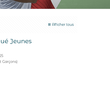
Afficher tous
gué Jeunes
25
et Garçons)