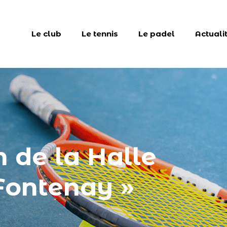
Le club
Le tennis
Le padel
Actuali
 de la Halle
Fontenay »