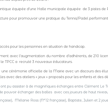
lantique équipée d’une Halle municipale équipée de 3 pistes de
ucture pour promouvoir une pratique du Tennis/Padel performant
 d’accès pour les personnes en situation de handicap.
ment avec l’augmentation du nombre d’adhérents, de 210 licenci
, le TPCC a recruté 3 nouveaux éducateurs.
e cérémonie officielle de la Mairie avec un discours des élus, 
lles avec des ateliers « jeux » proposés pour les enfants et des
s ont pu assister à de magnifiques échanges entre Clément Le 
e de pouvoir échanger des balles avec ces joueurs de haut niveau
aise), Mélanie Ross (N°12 française), Baptiste, Julien et 2 joue