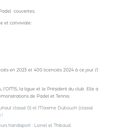
 Padel couvertes.
e et conviviale:
és en 2023 et 400 licenciés 2024 à ce jour (1
l’OMS, la ligue et le Président du club. Elle a
 démonstrations de Padel et Tennis:
Tuhaut classé 0) et Maxime Dubouch (classé
 !
urs handisport : Lionel et Thibaud.