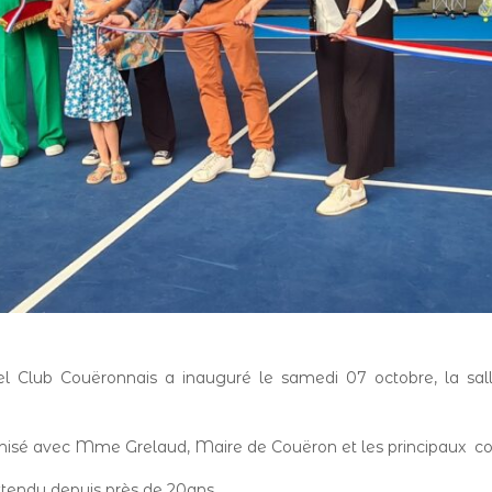
del Club Couëronnais a inauguré le samedi 07 octobre, la sa
nisé avec Mme Grelaud, Maire de Couëron et les principaux cont
 attendu depuis près de 20ans .