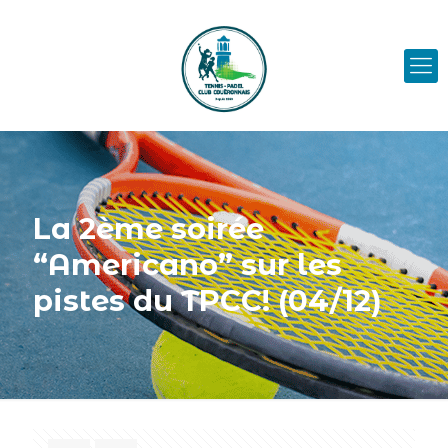
La 2ème soirée
“Americano” sur les
pistes du TPCC! (04/12)