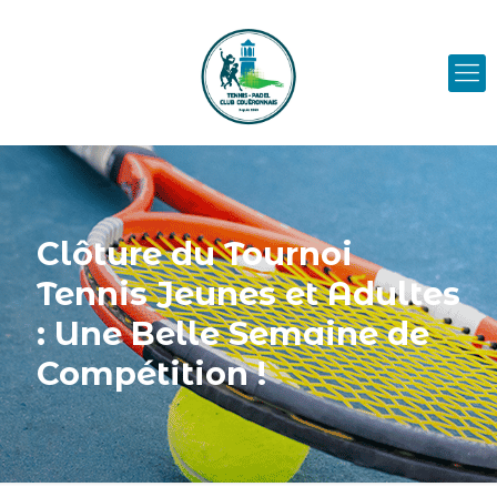
Clôture du Tournoi
Tennis Jeunes et Adultes
: Une Belle Semaine de
Compétition !