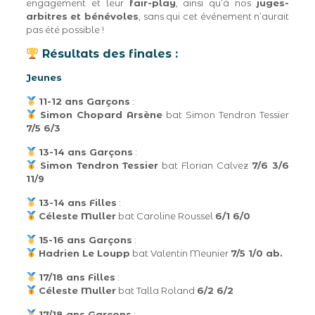
engagement et leur
fair-play
, ainsi qu’à nos
juges-
arbitres et bénévoles
, sans qui cet événement n’aurait
pas été possible !
Résultats des finales :
Jeunes
11-12 ans Garçons
:
Simon Chopard Arsène
bat Simon Tendron Tessier
7/5 6/3
13-14 ans Garçons
:
Simon
Tendron Tessier
bat Florian Calvez
7/6 3/6
11/9
13-14 ans Filles
:
Céleste Muller
bat Caroline Roussel
6/1 6/0
15-16 ans Garçons
:
Hadrien Le Loupp
bat Valentin Meunier
7/5 1/0 ab.
17/18 ans Filles
:
Céleste Muller
bat Talla Roland
6/2 6/2
17/18 ans Garçons
: